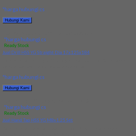
*harga hubungi cs
Hubungi Kami
Jual Ballnose Carbide YG Dia 10x10x20x75
*harga hubungi cs
Ready Stock
Jual Drill HSS YG Straight Dia 17x125x184
Kami menjual Drill HSS YG Straight Dia 17x125x184 terjamin
dan berkualitas. Tersedia ukuran dan spec...
*harga hubungi cs
Hubungi Kami
Jual Drill HSS YG Straight Dia 17x125x184
*harga hubungi cs
Ready Stock
Jual Hand Tap HSS YG M8x1.25 Set
Kami menjual Hand Tap HSS YG M8x1.25 Set terjamin dan
berkualitas. Tersedia ukuran dan spec...