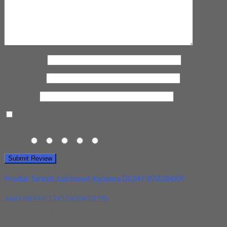
Nama Anda
*
Email Anda
*
Kota Anda
Save my name, email, and website in this browser for the next
time I comment.
Rating
1
2
3
4
5
Produk Terkait Jual Insert Kyocera DCMT 070204XP
Jual End Mill 12x12x20x10 YG
Kami menjual berbagai macam peralatan teknik salah satunya
dengan brand YG End mill 12x12x20x10. Kami...