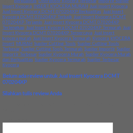
Tags:
Berkualitas
,
Distributor Kyocera Terbesar
,
Importir Suplier
,
Insert Kyocera
,
INSERT KYOCERA MURAH
,
Jual Insert Kyocera
,
Jual Insert Kyocera DCMT 070204XP Berkualitas
,
Jual Insert
Kyocera DCMT 070204XP Terbaik
,
Jual Insert Kyocera DCMT
070204XP Terjamin
,
Jual Insert Kyocera DCMT 070204XP
Terlengkap
,
Jual Insert Kyocera DCMT 070204XP Termurah
,
Jual
Insert Kyocera DCMT 070204XP Terpercaya
,
Jual Insert
kyocera murah
,
Jual Insert Kyocera Termurah
,
Kyocera
,
kYOCERA
Insert
,
MURAH
,
Suplier Cutting Tools
,
Suplier Cutting Tools
Terbesar
,
Suplier Cutting Tools Termurah
,
Suplier Importir
,
Suplier
Importir Terbesar
,
Suplier Kyocera Murah
,
Suplier Kyocera Murah
dan Berkualitas
,
Suplier Kyocera Termurah
,
Suplier Terbesar
Kyocera
Belum ada review untuk Jual Insert Kyocera DCMT
070204XP
Silahkan tulis review Anda
Your email address will not be published.
Required fields are
marked
*
Review Anda