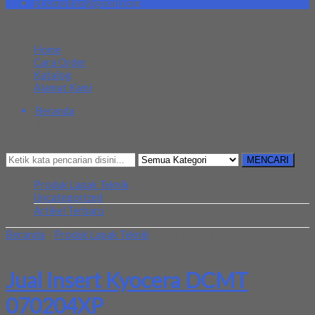
pt.simultan@gmail.com
MENU NAVIGASI
Home
Cara Order
Katalog
Alamat Kami
Beranda
Kategori
Mencari Sesuatu?
MENCARI
Produk Lapak Teknik
Uncategorized
Artikel Terbaru
Beranda
»
Produk Lapak Teknik
»
Jual Insert Kyocera DCMT
070204XP
Jual Insert Kyocera DCMT
070204XP