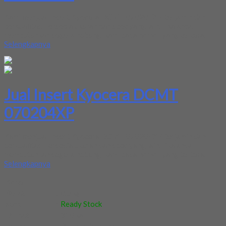
Kami menjual Insert Kyocera DCMT 070204XP terjamin dan
berkualitas. Tersedia ukuran dan spec yang lain. Jika anda
membutuhkan segera hubungi kami pada nomor yang tertera....
Selengkapnya
Jual Insert Kyocera DCMT
070204XP
Kami menjual Insert Kyocera DCMT 070204XP terjamin dan
berkualitas. Tersedia ukuran dan spec yang lain. Jika anda
membutuhkan segera hubungi kami pada nomor yang tertera....
Selengkapnya
Kode
:
-
Berat
:
0.5 kg
Stok
:
Ready Stock
Dilihat
:
310 kali