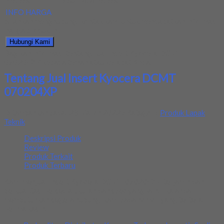
Review
:
Belum ada review
INFO HARGA
Silahkan menghubungi kontak kami untuk mendapatkan informasi
harga produk ini.
Hubungi Kami
Bagikan informasi tentang
Jual Insert Kyocera DCMT
070204XP
kepada teman atau kerabat Anda.
Tentang Jual Insert Kyocera DCMT
070204XP
Ditambahkan pada: 23 March 2022 / Kategori:
Produk Lapak
Teknik
Deskripsi Produk
Review
Produk Terkait
Produk Terbaru
Kami menjual Insert Kyocera DCMT 070204XP terjamin dan
berkualitas. Tersedia ukuran dan spec yang lain. Jika anda
membutuhkan segera hubungi kami pada nomor yang tertera.
Terima kasih.