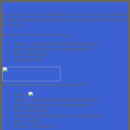
Lapak Teknik
JUAL ALAT TEKNIK TERUTAMA CUTTING TOOLS | MENERIMA
LIMBAH CARBIDE HARGA TINGGI | JASA PEMBUATAN MOLD
DAN PART
jam 08.00 s/d 17.00 Senin s/d Sabtu
Hotline - 081286555764 / 081298444638
SMS - 081286555764 / 081298444638
BBM - 5E52E815
KONTAK KAMI
KONTAK KAMI | Butuh bantuan? Klik disini!
Yahoo!
Hotline - 081286555764 / 081298444638
SMS - 081286555764 / 081298444638
BBM - 5E52E815
Whatsapp - 081286555764 / 081298444638
Line - LINEID
WeChat - WECHATID