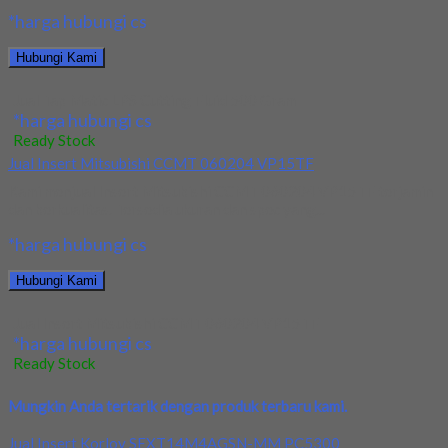
*harga hubungi cs
Hubungi Kami
Jual Tap Matic LPS Cutting Fluid 500 Gram
*harga hubungi cs
Ready Stock
Jual Insert Mitsubishi CCMT 060204 VP15TF
Kami menjual Insert Mitsubishi CCMT 060204 VP15TF terjamin
dan berkualitas. Tersedia ukuran dan spec yang...
*harga hubungi cs
Hubungi Kami
Jual Insert Mitsubishi CCMT 060204 VP15TF
*harga hubungi cs
Ready Stock
Mungkin Anda tertarik dengan produk terbaru kami.
Jual Insert Korloy SEXT14M4AGSN-MM PC5300