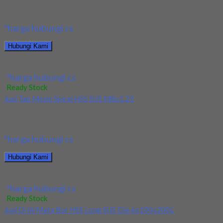
Kami menjual TE90AP 233-32-17-L300 terjamin dan berkualitas.
Tersedia ukuran dan spec yang lain. Jika anda...
*harga hubungi cs
Hubungi Kami
Jual Holder Taegutec TE90AP 233-32-17-L300
*harga hubungi cs
Ready Stock
Jual Tap Mesin Spiral HSS SUS M8x1.25
Kami menjual Tap Mesin Spiral HSS SUS M8x1.25 terjamin dan
berkualitas. Tersedia ukuran dan spec...
*harga hubungi cs
Hubungi Kami
Jual Tap Mesin Spiral HSS SUS M8x1.25
*harga hubungi cs
Ready Stock
Jual Drill/Mata Bor HSS Long SUS Dia 6x100x200L