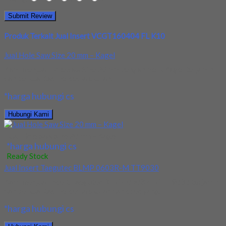
Produk Terkait Jual Insert VCGT160404 FL K10
Jual Hole Saw Size 20 mm – Kagel
Kami menjual Hole Saw Size 20 mm dengan merk Kagel terjamin
dan berkualitas. Tersedia ukuran...
*harga hubungi cs
Hubungi Kami
Jual Hole Saw Size 20 mm – Kagel
*harga hubungi cs
Ready Stock
Jual Insert Taegutec BLMP 0603R-M TT9030
Kami menjual Insert Taegutec BLMP 0603R-M TT9030 terjamin
dan berkualitas. Tersedia ukuran dan spec yang...
*harga hubungi cs