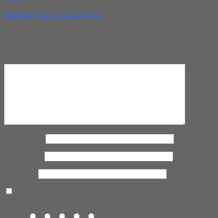
Silahkan tulis review Anda
Your email address will not be published.
Required fields are
marked
*
Review Anda
Nama Anda
*
Email Anda
*
Kota Anda
Save my name, email, and website in this browser for the next
time I comment.
Rating
1
2
3
4
5