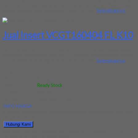
murah dan berkualitas yang baik . Jika Anda membutuhkan dengan
ukuran lainnya bisa meghubungi kami. Terima...
Selengkapnya
Jual Insert VCGT160404 FL K10
Kami menjual Insert VCGT160404 FL K10, Dengan harga yang
murah dan berkualitas yang baik . Jika Anda membutuhkan dengan
ukuran lainnya bisa meghubungi kami. Terima...
Selengkapnya
Kode
:
-
Berat
:
0.5 kg
Stok
:
Ready Stock
Dilihat
:
506 kali
Review
:
Belum ada review
INFO HARGA
Silahkan menghubungi kontak kami untuk mendapatkan informasi
harga produk ini.
Hubungi Kami
Bagikan informasi tentang
Jual Insert VCGT160404 FL K10
kepada teman atau kerabat Anda.