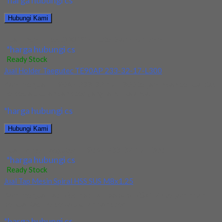
*harga hubungi cs
Hubungi Kami
Jual Endmill HSS CO8 YG 4Flute Dia 14 & 15mm
*harga hubungi cs
Ready Stock
Jual Holder Taegutec TE90AP 233-32-17-L300
Kami menjual TE90AP 233-32-17-L300 terjamin dan berkualitas.
Tersedia ukuran dan spec yang lain. Jika anda...
*harga hubungi cs
Hubungi Kami
Jual Holder Taegutec TE90AP 233-32-17-L300
*harga hubungi cs
Ready Stock
Jual Tap Mesin Spiral HSS SUS M8x1.25
Kami menjual Tap Mesin Spiral HSS SUS M8x1.25 terjamin dan
berkualitas. Tersedia ukuran dan spec...
*harga hubungi cs