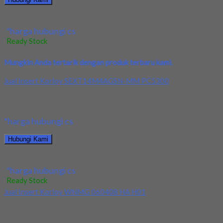
Jual Drill/Mata Bor HSS Taper Shank Dia 15mm Nachi
*harga hubungi cs
Ready Stock
Mungkin Anda tertarik dengan produk terbaru kami.
Jual Insert Korloy SEXT14M4AGSN-MM PC5300
Kami menjual Insert Korloy SEXT14M4AGSN-MM PC5300
terjamin dan berkualitas. Tersedia ukuran dan spec yang lain....
*harga hubungi cs
Hubungi Kami
Jual Insert Korloy SEXT14M4AGSN-MM PC5300
*harga hubungi cs
Ready Stock
Jual Insert Korloy WNMG 060408 HA H01
Kami menjual Insert Korloy WNMG 060408 HA H01 terjamin dan
berkualitas. Tersedia ukuran dan spec...