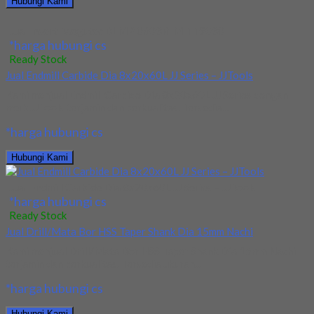
Hubungi Kami
Jual Insert Taegutec BLMP 0603R-M TT9030
*harga hubungi cs
Ready Stock
Jual Endmill Carbide Dia 8x20x60L JJ Series – JJTools
Kami menjual Endmill Carbide Dia 8x20x60L JJ Series dengan
merk JJTools terjamin dan berkualitas. Tersedia...
*harga hubungi cs
Hubungi Kami
Jual Endmill Carbide Dia 8x20x60L JJ Series – JJTools
*harga hubungi cs
Ready Stock
Jual Drill/Mata Bor HSS Taper Shank Dia 15mm Nachi
Kami menjual Drill/Mata Bor HSS Taper Shank Dia 15mm Nachi
terjamin dan berkualitas. Tersedia ukuran...
*harga hubungi cs
Hubungi Kami