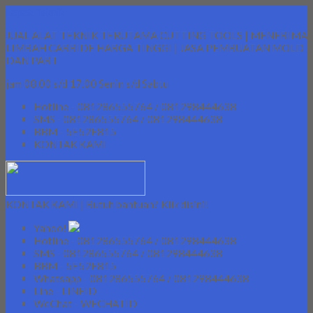
Lapak Teknik
JUAL ALAT TEKNIK TERUTAMA CUTTING TOOLS | MENERIMA
LIMBAH CARBIDE HARGA TINGGI | JASA PEMBUATAN MOLD
DAN PART
jam 08.00 s/d 17.00 Senin s/d Sabtu
Hotline - 081286555764 / 081298444638
SMS - 081286555764 / 081298444638
BBM - 5E52E815
KONTAK KAMI
KONTAK KAMI | Butuh bantuan? Klik disini!
Yahoo!
Hotline - 081286555764 / 081298444638
SMS - 081286555764 / 081298444638
BBM - 5E52E815
Whatsapp - 081286555764 / 081298444638
Line - LINEID
WeChat - WECHATID