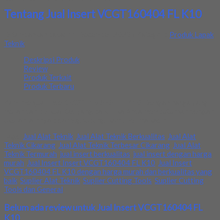
Tentang Jual Insert VCGT160404 FL K10
Ditambahkan pada: 11 December 2020 / Kategori:
Produk Lapak
Teknik
Deskripsi Produk
Review
Produk Terkait
Produk Terbaru
Kami menjual Insert VCGT160404 FL K10, Dengan harga yang
murah dan berkualitas yang baik . Jika Anda membutuhkan dengan
ukuran lainnya bisa meghubungi kami. Terima kasih
Tags:
Jual Alat Teknik
,
Jual Alat Teknik Berkualitas
,
Jual Alat
Teknik Cikarang
,
Jual Alat Teknik Terbesar Cikarang
,
Jual Alat
Teknik Termurah
,
jual insert berkualitas
,
jual insert dengan harga
murah
,
Jual Insert Insert VCGT160404 FL K10
,
Jual Insert
VCGT160404 FL K10 dengan harga murah dan berkualitas yang
baik
,
Suplier Alat Teknik
,
Suplier Cutting Tools
,
Suplier Cutting
Tools dan General
Belum ada review untuk Jual Insert VCGT160404 FL
K10