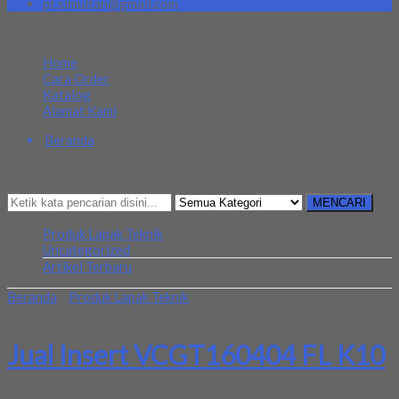
pt.simultan@gmail.com
MENU NAVIGASI
Home
Cara Order
Katalog
Alamat Kami
Beranda
Kategori
Mencari Sesuatu?
MENCARI
Produk Lapak Teknik
Uncategorized
Artikel Terbaru
Beranda
»
Produk Lapak Teknik
»
Jual Insert VCGT160404 FL
K10
Jual Insert VCGT160404 FL K10
Kami menjual Insert VCGT160404 FL K10, Dengan harga yang