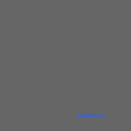
g lain. Jika Anda membutuhkan ukuran...
Selengkapnya