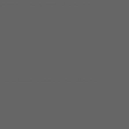
a kompetitif. Jika Anda membutuhkan Ballnose...
 berkualitas. Tersedia ukuran dan spec yang lain....