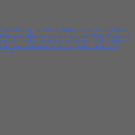
 ukuran yang lain bisa langsung menghubungi kami. Terima Kasih.
t Teknik Cikarang
,
Jual Ballnose Berkualitas
,
Jual Berbagai Macam
Jual pahat hss Cikarang
,
Jual pahat hss Co5 1/2x1/2x6Murah
,
Jual
rang
,
Jual Perkakas Mesin Bubut
,
Jual Perkakas Teknik Cikarang
,
plier Cutting Tools Terbesar Cikarang
,
Suplier Cutting Tools
Terbesar