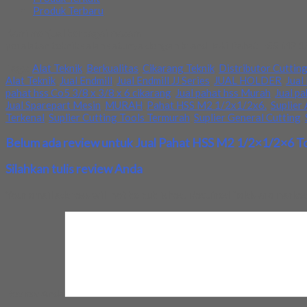
Produk Terbaru
Kami menjual berbagai macam
peralatan teknik salah satunya dengan brand Toki Pahat HSS M2 1/
Tags:
Alat Teknik
,
Berkualitas
,
Cikarang Teknik
,
Distributor Cuttin
Alat Teknik
,
Jual Endmill
,
Jual Endmill JJ Series
,
JUAL HOLDER
,
Jual
pahat hss Co5 3/8 x 3/8 x 6 cikarang
,
Jual pahat hss Murah
,
Jual pa
Jual Sparepart Mesin
,
MURAH
,
Pahat HSS M2 1/2x1/2x6.
,
Suplier 
Terkenal
,
Suplier Cutting Tools Termurah
,
Suplier General Cutting
,
Belum ada review untuk Jual Pahat HSS M2 1/2×1/2×6 T
Silahkan tulis review Anda
Your email address will not be published.
Required fields are marke
Review Anda