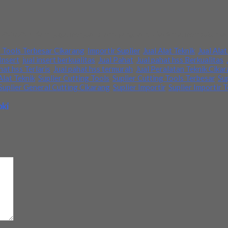
2×1/2×6. Kami juga menjual brand yang lain. Jika Anda membutuhkan
g Tools Terbesar Cikarang
,
Importir Suplier
,
Jual Alat Teknik
,
Jual Ala
 Insert
,
jual insert berkualitas
,
Jual Pahat
,
Jual pahat hss Berkualitas
,
hat hss Terlaris
,
Jual pahat hss termurah
,
Jual Peralatan Teknik Cika
Alat Teknik
,
Suplier Cutting Tools
,
Suplier Cutting Tools Terbesar
,
Su
Suplier General Cutting Cikarang
,
Suplier Importir
,
Suplier Importir 
oki
d
*