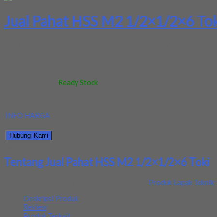
Jual Pahat HSS M2 1/2×1/2×6 To
Kami menjual berbagai macam peralatan teknik salah satunya deng
Kode
:
-
Berat
:
0.5 kg
Stok
:
Ready Stock
Dilihat
:
748 kali
Review
:
Belum ada review
INFO HARGA
Silahkan menghubungi kontak kami untuk mendapatkan informasi ha
Hubungi Kami
Bagikan informasi tentang
Jual Pahat HSS M2 1/2×1/2×6 Toki
kep
Tentang Jual Pahat HSS M2 1/2×1/2×6 Toki
Ditambahkan pada: 19 May 2020 / Kategori:
Produk Lapak Teknik
Deskripsi Produk
Review
Produk Terkait