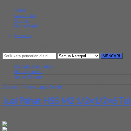
MENU NAVIGASI
Home
Cara Order
Katalog
Alamat Kami
Beranda
Kategori
Mencari Sesuatu?
MENCARI
Produk Lapak Teknik
Uncategorized
Artikel Terbaru
Beranda
»
Produk Lapak Teknik
»
Jual Pahat HSS M2 1/2×1/2×6 To
Jual Pahat HSS M2 1/2×1/2×6 To
Kami menjual berbagai macam peralatan teknik salah satunya deng