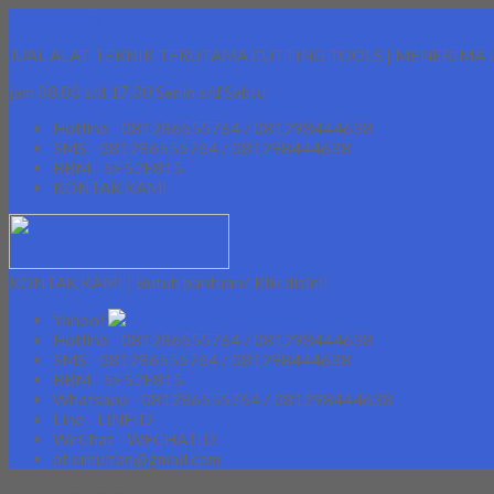
Lapak Teknik
JUAL ALAT TEKNIK TERUTAMA CUTTING TOOLS | MENERIMA 
jam 08.00 s/d 17.00 Senin s/d Sabtu
Hotline - 081286555764 / 081298444638
SMS - 081286555764 / 081298444638
BBM - 5E52E815
KONTAK KAMI
KONTAK KAMI | Butuh bantuan? Klik disini!
Yahoo!
Hotline - 081286555764 / 081298444638
SMS - 081286555764 / 081298444638
BBM - 5E52E815
Whatsapp - 081286555764 / 081298444638
Line - LINEID
WeChat - WECHATID
pt.simultan@gmail.com