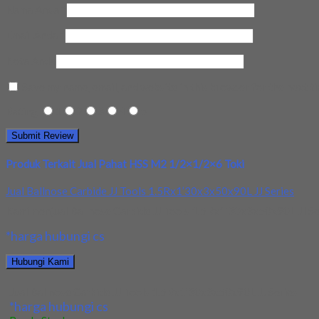
Nama Anda
*
Email Anda
*
Kota Anda
Save my name, email, and website in this browser for the next t
Rating
1
2
3
4
5
Produk Terkait Jual Pahat HSS M2 1/2×1/2×6 Toki
Jual Ballnose Carbide JJ Tools 1.5Rx1’30x3x50x90L JJ Series
Kami menjual Ballnose Carbide JJ Tools 1.5Rx1’30x3x50x90L JJ Seri
*harga hubungi cs
Hubungi Kami
Jual Ballnose Carbide JJ Tools 1.5Rx1’30x3x50x90L JJ Series
*harga hubungi cs