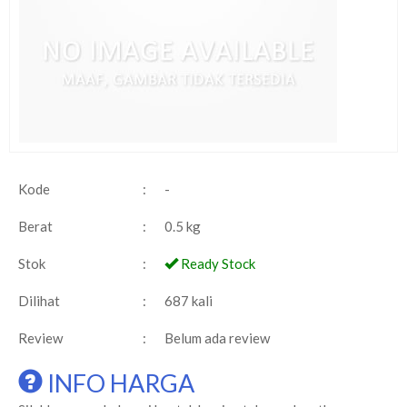
Kode
:
-
Berat
:
0.5 kg
Stok
:
Ready Stock
Dilihat
:
687 kali
Review
:
Belum ada review
INFO HARGA