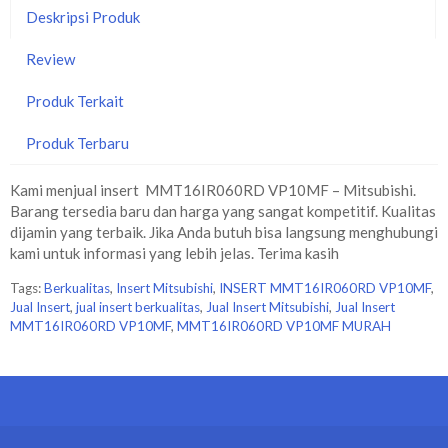
Deskripsi Produk
Review
Produk Terkait
Produk Terbaru
Kami menjual insert MMT16IR060RD VP10MF – Mitsubishi.
Barang tersedia baru dan harga yang sangat kompetitif. Kualitas
dijamin yang terbaik. Jika Anda butuh bisa langsung menghubungi
kami untuk informasi yang lebih jelas. Terima kasih
Tags:
Berkualitas
,
Insert Mitsubishi
,
INSERT MMT16IR060RD VP10MF
,
Jual Insert
,
jual insert berkualitas
,
Jual Insert Mitsubishi
,
Jual Insert
MMT16IR060RD VP10MF
,
MMT16IR060RD VP10MF MURAH