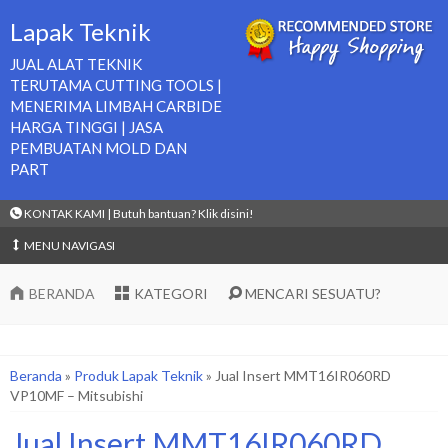
Lapak Teknik
JUAL ALAT TEKNIK
TERUTAMA CUTTING TOOLS |
MENERIMA LIMBAH CARBIDE
HARGA TINGGI | JASA
PEMBUATAN MOLD DAN
PART
KONTAK KAMI | Butuh bantuan? Klik disini!
MENU NAVIGASI
BERANDA
KATEGORI
MENCARI SESUATU?
Beranda
»
Produk Lapak Teknik
»
Jual Insert MMT16IR060RD
VP10MF – Mitsubishi
Jual Insert MMT16IR060RD